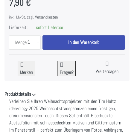
7,90 €
inkl. MwSt. zzgl.
Versandkosten
Lieferzeit:
sofort lieferbar
Christmas - Idea-Ology Transparancies zu 7,90 €, 
Menge:
1
In den Warenkorb
Weitersagen
Merken
Fragen?
Produktdetails
Verleihen Sie Ihren Weihnachtsprojekten mit den Tim Holtz
idea-ology 2025 Weihnachtstransparenzen einen frostigen,
dreidimensionalen Touch. Dieses Set enthält 6 bedruckte
Acetatfolien mit schneebedeckten Motiven und Gittermustern
im Fensterstil – perfekt zum Überlagern von Fotos, Anhängern,