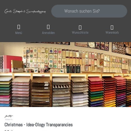
Geben Sie einen Suchbegriff ein. Während Sie
Wunschliste
Warenkorb
Menü
Anmelden
Christmas - Idea-Ology Transparancies