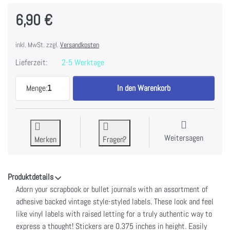
6,90 €
inkl. MwSt. zzgl.
Versandkosten
Lieferzeit:
2-5 Werktage
Idea-Ology Sentiments Label Stickers 64/Pkg-Thou
Menge:
1
In den Warenkorb
Weitersagen
Merken
Fragen?
Produktdetails
Adorn your scrapbook or bullet journals with an assortment of
adhesive backed vintage style-styled labels. These look and feel
like vinyl labels with raised letting for a truly authentic way to
express a thought! Stickers are 0.375 inches in height. Easily