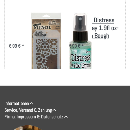
Tim Holtz Layered
Tim Holtz Distress
Stencil 4.125"X8.5"-
Oxide Spray 1.9fl oz-
Gears
Evergreen Bough
6,99 € *
5,99 € *
Informationen
Service, Versand & Zahlung
Firma, Impressum & Datenschutz