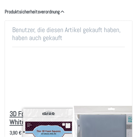
Produktsicherheitsverordnung
Benutzer, die diesen Artikel gekauft haben,
haben auch gekauft
3D Foam Squares
We R Ring Photo
White Thin Mix
Sleeves 12"X12"
10/Pkg-Full Page
3,90 € *