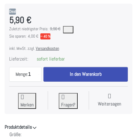
Deal
5,90 €
Es handelt sich um den niedrigsten Preis des Produktes in den letzten 30 Tagen 
Zuletzt niedrigster Preis:
9,90 €
Sie sparen:
4,00 €
− 40 %
inkl. MwSt. zzgl.
Versandkosten
Lieferzeit:
sofort lieferbar
Mini Roses - Sizzix Texture Fades Embossing Folde
Menge:
1
In den Warenkorb
Weitersagen
Merken
Fragen?
Produktdetails
Größe: