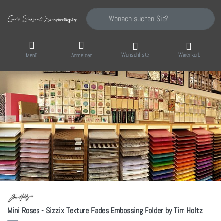
Geben Sie einen Suchbegriff ein. Während Sie
Wunschliste
Warenkorb
Menü
Anmelden
Mini Roses - Sizzix Texture Fades Embossing Folder by Tim Holtz