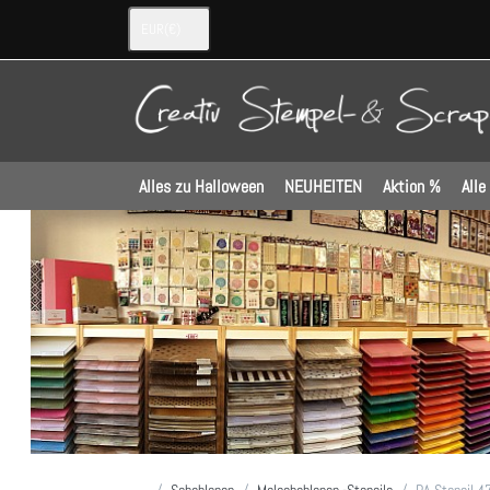
EUR
(€)
Alles zu Halloween
NEUHEITEN
Aktion %
Alle
Startseite
Schablonen
Malschablonen -Stencils
PA Stencil 4