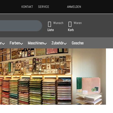
KONTAKT
SERVICE
ANMELDEN
ppen, erscheinen automatisch erste Ergebnisse. Drücken Sie die Eingabeta
Wunsch
Waren
Liste
Korb
er
Farben
Maschinen
Zubehör
Geschenke
Schablonen