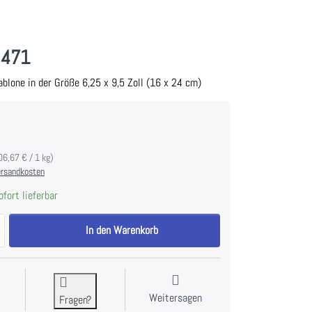
 471
blone in der Größe 6,25 x 9,5 Zoll (16 x 24 cm)
06,67 € / 1 kg)
rsandkosten
fort lieferbar
PA Stencil 471 zu 7,60 €, Menge 1.
In den Warenkorb
Weitersagen
Fragen?