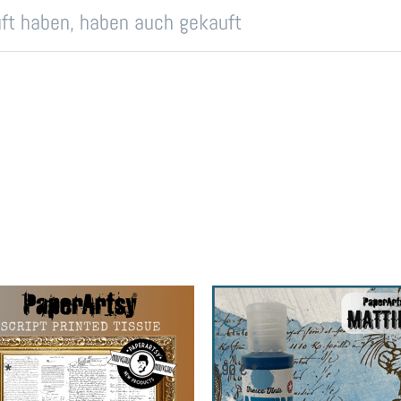
auft haben, haben auch gekauft
rArtsy Printed Tissue
PaperArtsy Mattint - Ri
ript
Deep
 *
5,90 € *