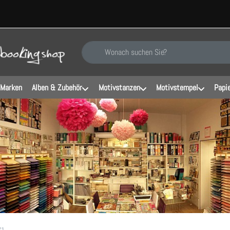
Geben Sie einen Suchbegriff ein. Während Sie ti
 Marken
Alben & Zubehör
Motivstanzen
Motivstempel
Papi
71