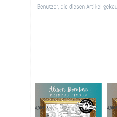
Benutzer, die diesen Artikel gek
PaperArtsy Printed Tissue
Pape
- Alison Bomber
- Sc
4,90 € *
4,90 €