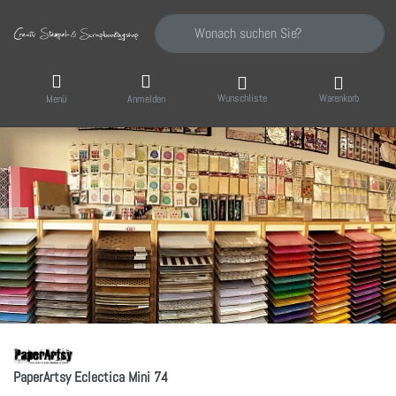
Geben Sie einen Suchbegriff ein. Während Sie
Wunschliste
Warenkorb
Menü
Anmelden
PaperArtsy Eclectica Mini 74