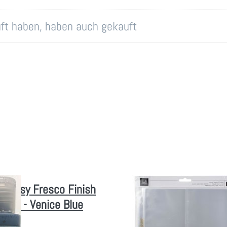
auft haben, haben auch gekauft
rArtsy Fresco Finish
Heidi Swapp Storyline
farbe - Venice Blue
Chapters Page Protect
10/Pkg Panorama
 *