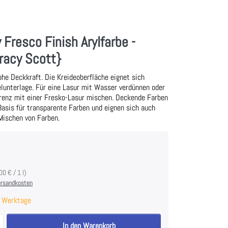
 Fresco Finish Arylfarbe -
racy Scott}
ohe Deckkraft. Die Kreideoberfläche eignet sich
lunterlage. Für eine Lasur mit Wasser verdünnen oder
arenz mit einer Fresko-Lasur mischen. Deckende Farben
 Basis für transparente Farben und eignen sich auch
Mischen von Farben.
00 € / 1 l)
rsandkosten
 Werktage
PaperArtsy Fresco Finish Arylfarbe - Coastal {Tracy Scott} zu 5,90 €, M
In den Warenkorb