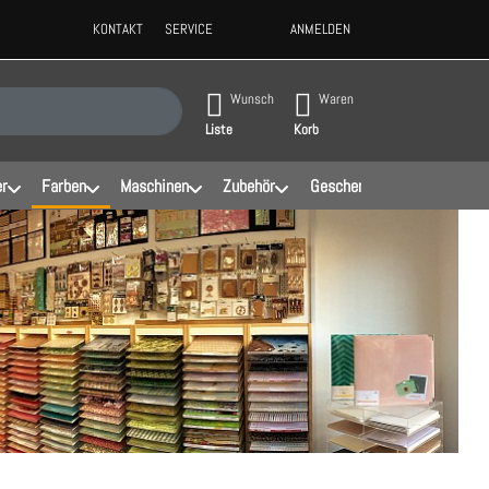
KONTAKT
SERVICE
ANMELDEN
ppen, erscheinen automatisch erste Ergebnisse. Drücken Sie die Eingabeta
Wunsch
Waren
Liste
Korb
er
Farben
Maschinen
Zubehör
Geschenke
Schablonen