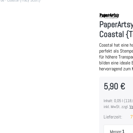
PaperArtsy
Coastal {T
Coastal hat eine h
perfekt als Stempe
für höhere Transp
bilden eine ideale
hervorragend zum 
5,90 €
Inhalt: 0,05 l (118,
inkl. MwSt. zzgl.
Ve
Lieferzeit:
7
Menge:
1