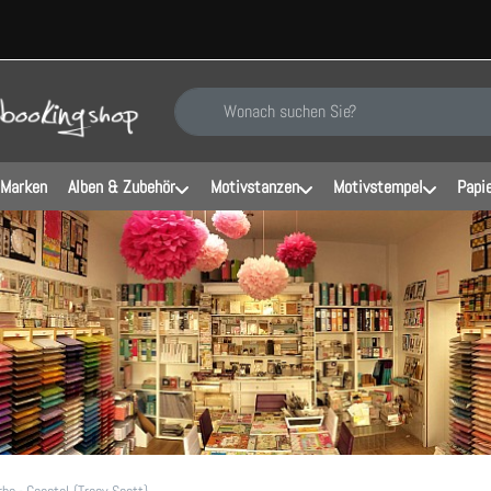
Geben Sie einen Suchbegriff ein. Während Sie ti
 Marken
Alben & Zubehör
Motivstanzen
Motivstempel
Papi
rbe - Coastal {Tracy Scott}