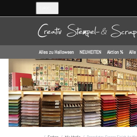
EUR
(€)
Alles zu Halloween
NEUHEITEN
Aktion %
Alle
Startseite
Farben
Mix Media
PaperArtsy Fresco Finish Arylfa