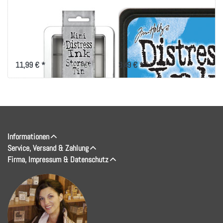
Tim Holtz Mini
Tim Holtz Distress
Distress Ink Storage
Mini Ink Pad-Salty
Tin
Ocean
11,99 € *
3,49 € *
Informationen
Service, Versand & Zahlung
Firma, Impressum & Datenschutz