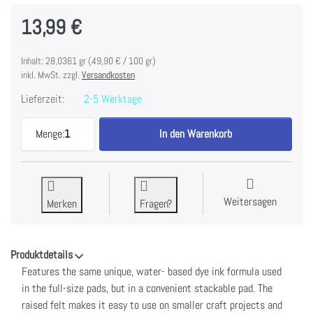
13,99 €
Inhalt: 28,0361 gr (49,90 € / 100 gr)
inkl. MwSt. zzgl.
Versandkosten
Lieferzeit:
2-5 Werktage
Tim Holtz Distress Mini Ink Pads 4/Pkg-Kit 4 zu 1
Menge:
1
In den Warenkorb
Weitersagen
Merken
Fragen?
Produktdetails
Features the same unique, water- based dye ink formula used
in the full-size pads, but in a convenient stackable pad. The
raised felt makes it easy to use on smaller craft projects and