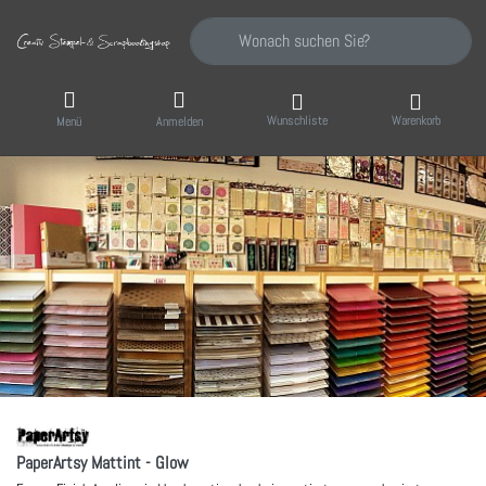
Geben Sie einen Suchbegriff ein. Während Sie
Wunschliste
Warenkorb
Menü
Anmelden
PaperArtsy Mattint - Glow