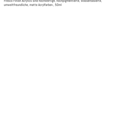
Fresco Finish Acrylics sind hochwertige, hochpigmentierte, wasserbasierte,
umweltfreundliche, matte Acrylfarben., 50ml