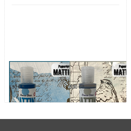
PaperArtsy Mattint -
PaperArtsy Mattint -
River Deep
Ash
5,90 € *
5,90 € *