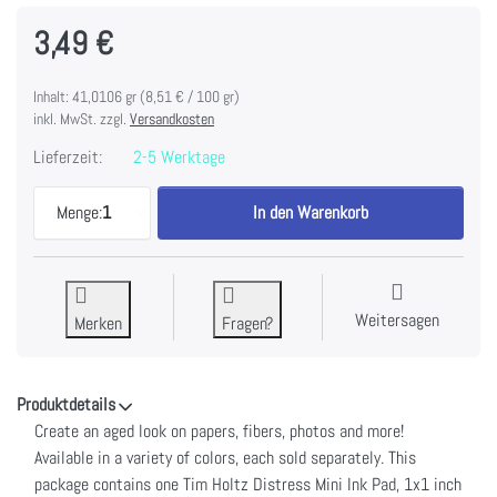
3,49 €
Inhalt: 41,0106 gr (8,51 € / 100 gr)
inkl. MwSt. zzgl.
Versandkosten
Lieferzeit:
2-5 Werktage
Tim Holtz Distress Mini Ink Pad-Barn Door zu 3,49
Menge:
1
In den Warenkorb
Weitersagen
Merken
Fragen?
Produktdetails
Create an aged look on papers, fibers, photos and more!
Available in a variety of colors, each sold separately. This
package contains one Tim Holtz Distress Mini Ink Pad, 1x1 inch