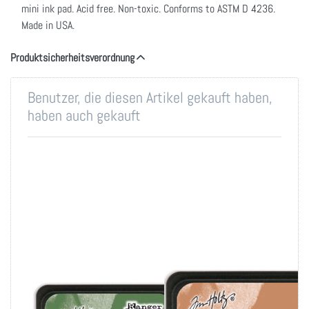
mini ink pad. Acid free. Non-toxic. Conforms to ASTM D 4236.
Made in USA.
Produktsicherheitsverordnung
Benutzer, die diesen Artikel gekauft haben,
haben auch gekauft
Tim Holtz Distress
Tim Holtz Distress
Mini Ink Pad-Rustic
Mini Ink Pad-Tea Dye