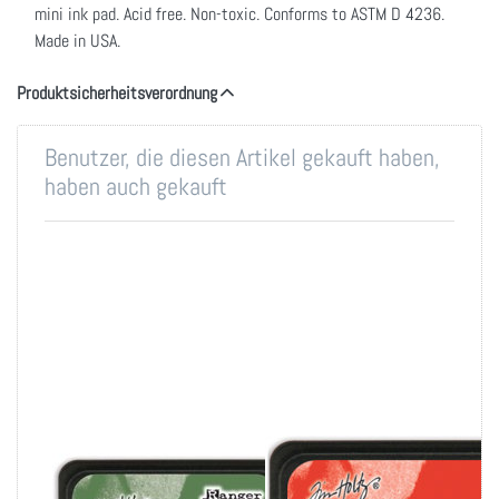
mini ink pad. Acid free. Non-toxic. Conforms to ASTM D 4236.
Made in USA.
Produktsicherheitsverordnung
Benutzer, die diesen Artikel gekauft haben,
haben auch gekauft
Tim Holtz Distress
Tim Holtz Distress
Mini Ink Pad-Rustic
Mini Ink Pad-Barn