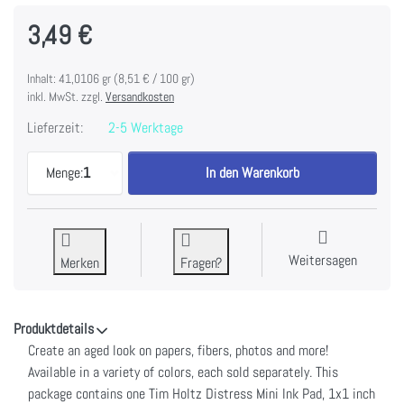
3,49 €
Inhalt: 41,0106 gr (8,51 € / 100 gr)
inkl. MwSt. zzgl.
Versandkosten
Lieferzeit:
2-5 Werktage
Tim Holtz Distress Mini Ink Pad-Forest Moss zu 3,
Menge:
1
In den Warenkorb
Weitersagen
Merken
Fragen?
Produktdetails
Create an aged look on papers, fibers, photos and more!
Available in a variety of colors, each sold separately. This
package contains one Tim Holtz Distress Mini Ink Pad, 1x1 inch